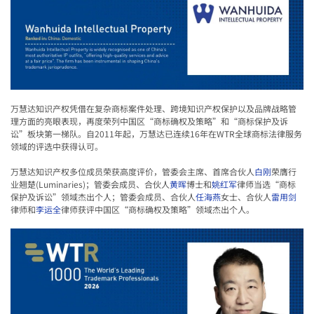
万慧达知识产权凭借在复杂商标案件处理、跨境知识产权保护以及品牌战略管
理方面的亮眼表现，再度荣列中国区“商标确权及策略”和“商标保护及诉
讼”板块第一梯队。自2011年起，万慧达已连续16年在WTR全球商标法律服务
领域的评选中获得认可。
万慧达知识产权多位成员荣获高度评价，管委会主席、首席合伙人
白刚
荣膺行
业翘楚(Luminaries)；管委会成员、合伙人
黄晖
博士和
姚红军
律师当选“商标
保护及诉讼”领域杰出个人；管委会成员、合伙人
任海燕
女士、合伙人
雷用剑
律师和
李运全
律师获评中国区“商标确权及策略”领域杰出个人。